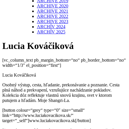
ARCHIVE 2019
ARCHIVE 2020
ARCHIVE 2021
ARCHIVE 2022
ARCHIVE 2023
ARCHÍV 2024
ARCHÍV 2025
Lucia Kováčiková
[vc_column_text pb_margin_bottom=“no“ pb_border_bottom=“no“
width=“1/3″ el_position=“first“]
Lucia Kováčiková
Osobný výstup, cesta, hľadanie, prekonávanie a poznanie. Cesta
plná náhod a prekvapení, vzrušujúce nachádzanie pokladov.
Kolekcia dóz reflektuje vlastnú snovú krajinu, svet v ktorom
putujem a hľadám. Moje Shangri-La.
[button colour=“grey“ type=“0″ size=“small“
link=“http://www.luciakovacikova.sk/“
target=“_self“]www.luciakovacikova.sk[/button]