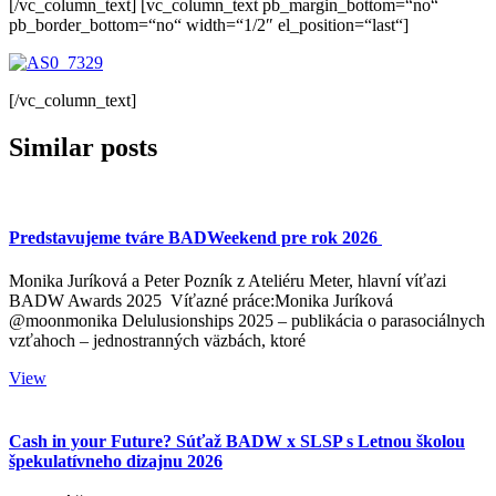
[/vc_column_text] [vc_column_text pb_margin_bottom=“no“
pb_border_bottom=“no“ width=“1/2″ el_position=“last“]
[/vc_column_text]
Similar posts
Predstavujeme tváre BADWeekend pre rok 2026
Monika Juríková a Peter Pozník z Ateliéru Meter, hlavní víťazi
BADW Awards 2025 Víťazné práce:Monika Juríková
@moonmonika Delulusionships 2025 – publikácia o parasociálnych
vzťahoch – jednostranných väzbách, ktoré
View
Cash in your Future? Súťaž BADW x SLSP s Letnou školou
špekulatívneho dizajnu 2026