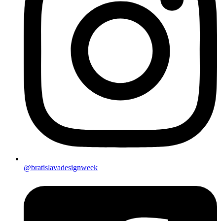
@bratislavadesignweek