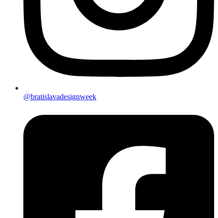
@bratislavadesignweek