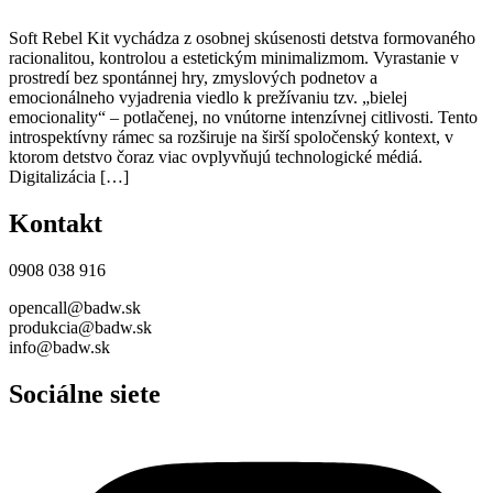
Soft Rebel Kit vychádza z osobnej skúsenosti detstva formovaného
racionalitou, kontrolou a estetickým minimalizmom. Vyrastanie v
prostredí bez spontánnej hry, zmyslových podnetov a
emocionálneho vyjadrenia viedlo k prežívaniu tzv. „bielej
emocionality“ – potlačenej, no vnútorne intenzívnej citlivosti. Tento
introspektívny rámec sa rozširuje na širší spoločenský kontext, v
ktorom detstvo čoraz viac ovplyvňujú technologické médiá.
Digitalizácia […]
Kontakt
0908 038 916
opencall@badw.sk
produkcia@badw.sk
info@badw.sk
Sociálne siete