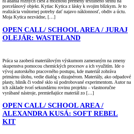
hľadania rôznych ciest a možností premeny textilného strihu na
porcelánový objekt. Kytiac Kytica z lásky k svojim blízkym. Je to
realizácia vnútornej potreby dať najavo náklonnosť, obdiv a úctu.
Moja Kytica nezvädne, […]
OPEN CALL/ SCHOOL AREA / JURAJ
OLEJÁR: WASTELAND
Práca sa zaoberá materiálovým výskumom zameraným na zmeny
skupenstva pomocou chemických procesov a ich využitím. Ide o
vývoj autorského pracovného postupu, kde materiál zohráva
primárnu úlohu, vedie dialóg s dizajnérom. Materiály, ako odpadové
plasty, hliník či vodné sklo sú podrobované experimentom. Autor na
ich základe tvorí sekundárnu rovinu projektu – vlastnoručne
vyrábané nástroje, premieňajúce materiál zo […]
OPEN CALL/ SCHOOL AREA /
ALEXANDRA KUSÁ: SOFT REBEL
KIT