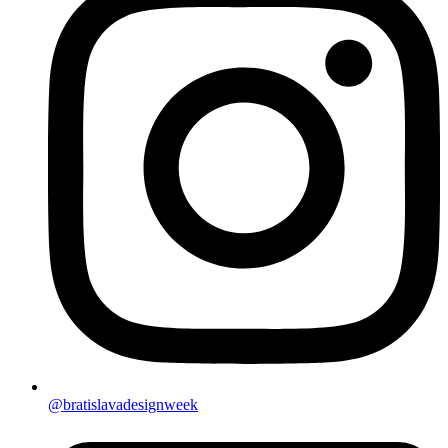
@bratislavadesignweek