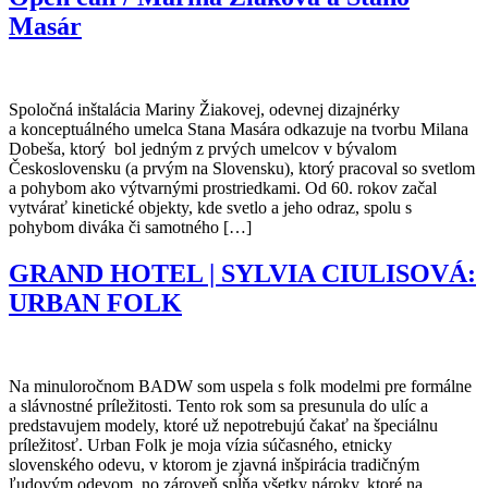
Masár
Spoločná inštalácia Mariny Žiakovej, odevnej dizajnérky
a konceptuálného umelca Stana Masára odkazuje na tvorbu Milana
Dobeša, ktorý bol jedným z prvých umelcov v bývalom
Československu (a prvým na Slovensku), ktorý pracoval so svetlom
a pohybom ako výtvarnými prostriedkami. Od 60. rokov začal
vytvárať kinetické objekty, kde svetlo a jeho odraz, spolu s
pohybom diváka či samotného […]
GRAND HOTEL | SYLVIA CIULISOVÁ:
URBAN FOLK
Na minuloročnom BADW som uspela s folk modelmi pre formálne
a slávnostné príležitosti. Tento rok som sa presunula do ulíc a
predstavujem modely, ktoré už nepotrebujú čakať na špeciálnu
príležitosť. Urban Folk je moja vízia súčasného, etnicky
slovenského odevu, v ktorom je zjavná inšpirácia tradičným
ľudovým odevom, no zároveň spĺňa všetky nároky, ktoré na