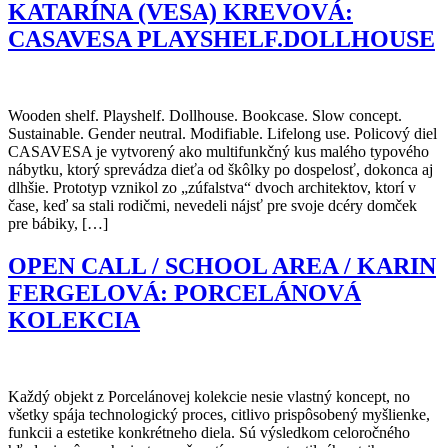
KATARÍNA (VESA) KREVOVÁ:
CASAVESA PLAYSHELF.DOLLHOUSE
Wooden shelf. Playshelf. Dollhouse. Bookcase. Slow concept.
Sustainable. Gender neutral. Modifiable. Lifelong use. Policový diel
CASAVESA je vytvorený ako multifunkčný kus malého typového
nábytku, ktorý sprevádza dieťa od škôlky po dospelosť, dokonca aj
dlhšie. Prototyp vznikol zo „zúfalstva“ dvoch architektov, ktorí v
čase, keď sa stali rodičmi, nevedeli nájsť pre svoje dcéry domček
pre bábiky, […]
OPEN CALL / SCHOOL AREA / KARIN
FERGELOVÁ: PORCELÁNOVÁ
KOLEKCIA
Každý objekt z Porcelánovej kolekcie nesie vlastný koncept, no
všetky spája technologický proces, citlivo prispôsobený myšlienke,
funkcii a estetike konkrétneho diela. Sú výsledkom celoročného