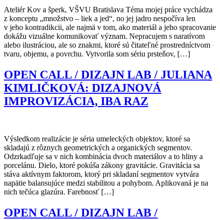
Ateliér Kov a šperk, VŠVU Bratislava Téma mojej práce vychádza
z konceptu „množstvo – liek a jed“, no jej jadro nespočíva len
v jeho kontradikcii, ale najmä v tom, ako materiál a jeho spracovanie
dokážu vizuálne komunikovať význam. Nepracujem s naratívom
alebo ilustráciou, ale so znakmi, ktoré sú čitateľné prostredníctvom
tvaru, objemu, a povrchu. Vytvorila som sériu prsteňov, […]
OPEN CALL / DIZAJN LAB / JULIANA
KIMLIČKOVÁ: DIZAJNOVÁ
IMPROVIZÁCIA, IBA RAZ
Výsledkom realizácie je séria umeleckých objektov, ktoré sa
skladajú z rôznych geometrických a organických segmentov.
Odzrkadľuje sa v nich kombinácia dvoch materiálov a to hliny a
porcelánu. Dielo, ktoré pokúša zákony gravitácie. Gravitácia sa
stáva aktívnym faktorom, ktorý pri skladaní segmentov vytvára
napätie balansujúce medzi stabilitou a pohybom. Aplikovaná je na
nich tečúca glazúra. Farebnosť […]
OPEN CALL / DIZAJN LAB /