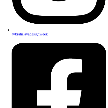
@bratislavadesignweek