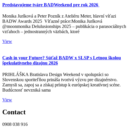
Predstavujeme tváre BADWeekend pre rok 2026
Monika Juríková a Peter Pozník z Ateliéru Meter, hlavní víťazi
BADW Awards 2025 Víťazné práce:Monika Juríková
@moonmonika Delulusionships 2025 – publikácia o parasociálnych
vzťahoch – jednostranných väzbách, ktoré
View
Cash in your Future? Súťaž BADW x SLSP s Letnou školou
špekulatívneho dizajnu 2026
PRIHLÁŠKA Bratislava Design Weekend v spolupráci so
Slovenskou sporiteľňou prináša tvorivú výzvu pre dizajnérstvo.
Zamysli sa, zapoj sa a získaj prístup k európskej kreatívnej scéne.
Budúcnosť nevzniká sama
View
Contact
0908 038 916