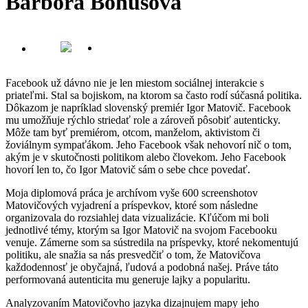
Barbora Bohušová
Facebook už dávno nie je len miestom sociálnej interakcie s
priateľmi. Stal sa bojiskom, na ktorom sa často rodí súčasná politika.
Dôkazom je napríklad slovenský premiér Igor Matovič. Facebook
mu umožňuje rýchlo striedať role a zároveň pôsobiť autenticky.
Môže tam byť premiérom, otcom, manželom, aktivistom či
žoviálnym sympaťákom. Jeho Facebook však nehovorí nič o tom,
akým je v skutočnosti politikom alebo človekom. Jeho Facebook
hovorí len to, čo Igor Matovič sám o sebe chce povedať.
Moja diplomová práca je archívom vyše 600 screenshotov
Matovičových vyjadrení a príspevkov, ktoré som následne
organizovala do rozsiahlej data vizualizácie. Kľúčom mi boli
jednotlivé témy, ktorým sa Igor Matovič na svojom Facebooku
venuje. Zámerne som sa sústredila na príspevky, ktoré nekomentujú
politiku, ale snažia sa nás presvedčiť o tom, že Matovičova
každodennosť je obyčajná, ľudová a podobná našej. Práve táto
performovaná autenticita mu generuje lajky a popularitu.
Analyzovaním Matovičovho jazyka dizajnujem mapy jeho