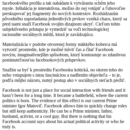
facebookvého profilu a tak nabádam k vytváraniu schém jeho
mysle. Inštalácia je interaktívna, možno do nej vstúpiť a ľubovoľne
preskupovať jej fragmenty do nových kontextov. Rozhádzaním
pôvodného usporiadania jednotlivých prvkov vzniká chaos, ktorý sa
pred nami snaží Facebook svojím dizajnom ukryť. Cieľom tohto
subjektívneho prístupu je vymedziť sa voči technologickej
racionalite sociálnych médií, ktorá je zavádzajúca.
Materializácia v podobe otvorenej formy mäkkého koberca má
vytvoriť prostredie, kde je možné tráviť čas a čítať Facebook
novým, imaginatívnejším spôsobom, ktorý kontrastuje so zdanlivou
pominuteľnosťou facebookových príspevkov.
Snažím sa byť k prostrediu Facebooku kritická, no okrem toho do
neho vstupujem s istou fascináciou a nadšením objaviteľa – to je,
podľa môjho názoru, nutný postup ako v sociálnych sieťach prežiť.
Facebook is not just a place for social interaction with friends and it
hasn’t been for a long time. It became a battlefield, where the current
politics is born. The evidence of this effect is our current Prime
minister Igor Matovič. Facebook allows him to quickly change roles
but still keep authenticity. He can be a Prime minister, father,
husband, activist, or a cool guy. But there is nothing that his
Facebook account says about his actual political activity or who he
truly is.