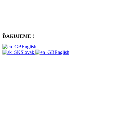
ĎAKUJEME !
English
Slovak
English