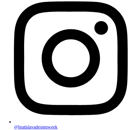
@bratislavadesignweek