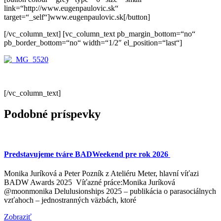
link=“http://www.eugenpaulovic.sk“
target=“_self“]www.eugenpaulovic.sk[/button]
[/vc_column_text] [vc_column_text pb_margin_bottom=“no“
pb_border_bottom=“no“ width=“1/2″ el_position=“last“]
[/vc_column_text]
Podobné príspevky
Predstavujeme tváre BADWeekend pre rok 2026
Monika Juríková a Peter Pozník z Ateliéru Meter, hlavní víťazi
BADW Awards 2025 Víťazné práce:Monika Juríková
@moonmonika Delulusionships 2025 – publikácia o parasociálnych
vzťahoch – jednostranných väzbách, ktoré
Zobraziť