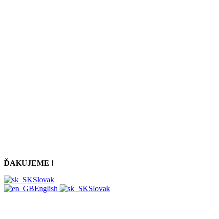
ĎAKUJEME !
Slovak
English
Slovak