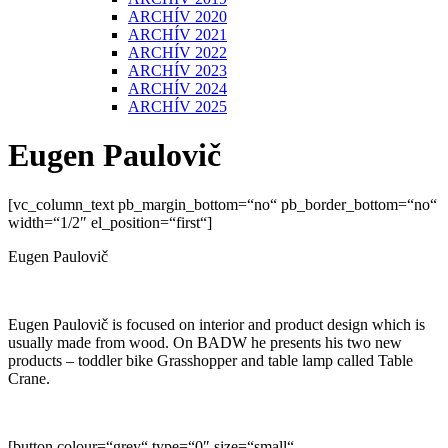
ARCHÍV 2020
ARCHÍV 2021
ARCHÍV 2022
ARCHÍV 2023
ARCHÍV 2024
ARCHÍV 2025
Eugen Paulovič
[vc_column_text pb_margin_bottom=“no“ pb_border_bottom=“no“
width=“1/2″ el_position=“first“]
Eugen Paulovič
Eugen Paulovič is focused on interior and product design which is
usually made from wood. On BADW he presents his two new
products – toddler bike Grasshopper and table lamp called Table
Crane.
[button colour=“grey“ type=“0″ size=“small“