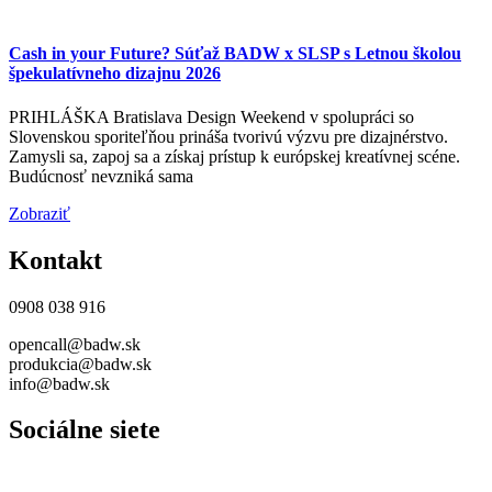
Cash in your Future? Súťaž BADW x SLSP s Letnou školou
špekulatívneho dizajnu 2026
PRIHLÁŠKA Bratislava Design Weekend v spolupráci so
Slovenskou sporiteľňou prináša tvorivú výzvu pre dizajnérstvo.
Zamysli sa, zapoj sa a získaj prístup k európskej kreatívnej scéne.
Budúcnosť nevzniká sama
Zobraziť
Kontakt
0908 038 916
opencall@badw.sk
produkcia@badw.sk
info@badw.sk
Sociálne siete