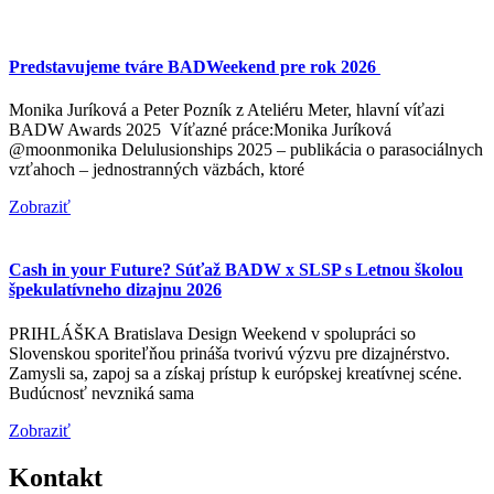
Predstavujeme tváre BADWeekend pre rok 2026
Monika Juríková a Peter Pozník z Ateliéru Meter, hlavní víťazi
BADW Awards 2025 Víťazné práce:Monika Juríková
@moonmonika Delulusionships 2025 – publikácia o parasociálnych
vzťahoch – jednostranných väzbách, ktoré
Zobraziť
Cash in your Future? Súťaž BADW x SLSP s Letnou školou
špekulatívneho dizajnu 2026
PRIHLÁŠKA Bratislava Design Weekend v spolupráci so
Slovenskou sporiteľňou prináša tvorivú výzvu pre dizajnérstvo.
Zamysli sa, zapoj sa a získaj prístup k európskej kreatívnej scéne.
Budúcnosť nevzniká sama
Zobraziť
Kontakt