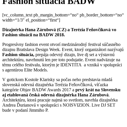
Fashion situácia BADW
[vc_column_text pb_margin_bottom=“no“ pb_border_bottom=“no“
width=“1/3″ el_position=“first“]
Dizajnérka Hana Zárubová (CZ) a Terézia Feňovčíková vo
Fashion situácii na BADW 2018.
Progresívny fashion event otvorí medzinárodný festival súčasného
dizajnu Bratislava Design Week. Event, ktorý organizátori nazývajú
Fashion situácia,
prepája odevný dizajn, live dj set a výstavnú
architektúru, navrhnutú len pre toto podujatie. Event nadväzuje na
tému celého festivalu, ktorým je IDENTITA a vzniká v spolupráci
s agentúrou Elite Models.
V gotickom Kostole Klarisky sa počas neho predstavia mladá
slovenská odevná dizajnérka Terézia Feňovčíková, víťazka
kategórie Objav BADW Awards 2017 a
prvý krát na Slovensku
aj etablovaná česká odevná dizajnérka Hana Zárubová
.
Architektúru, ktorá pracuje najmä so svetlom, navrhla dizajnérka
Andrea Ďurianová v spolupráci s NOISVIZION. Live DJ SET
bude v podaní Jimmiho P.