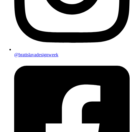
@bratislavadesignweek