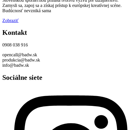
Slovenskou sporiteľňou prináša tvorivú výzvu pre dizajnérstvo.
Zamysli sa, zapoj sa a získaj prístup k európskej kreatívnej scéne.
Budúcnosť nevzniká sama
Zobraziť
Kontakt
0908 038 916
opencall@badw.sk
produkcia@badw.sk
info@badw.sk
Sociálne siete