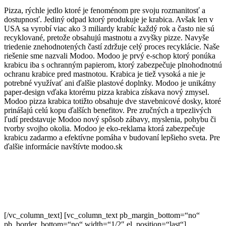
Pizza, rýchle jedlo ktoré je fenoménom pre svoju rozmanitosť a
dostupnosť. Jediný odpad ktorý produkuje je krabica. Avšak len v
USA sa vyrobí viac ako 3 miliardy krabíc každý rok a často nie sú
recyklované, pretože obsahujú mastnotu a zvyšky pizze. Navyše
triedenie znehodnotených častí zdržuje celý proces recyklácie. Naše
riešenie sme nazvali Modoo. Modoo je prvý e-schop ktorý ponúka
krabicu iba s ochranným papierom, ktorý zabezpečuje plnohodnotnú
ochranu krabice pred mastnotou. Krabica je tiež vysoká a nie je
potrebné využívať ani ďalšie plastové doplnky. Modoo je unikátny
paper-design vďaka ktorému pizza krabica získava nový zmysel.
Modoo pizza krabica totižto obsahuje dve stavebnicové dosky, ktoré
prinášajú celú kopu ďalších benefitov. Pre zručných a trpezlivých
ľudí predstavuje Modoo nový spôsob zábavy, myslenia, pohybu či
tvorby svojho okolia. Modoo je eko-reklama ktorá zabezpečuje
krabicu zadarmo a efektívne pomáha v budovaní lepšieho sveta. Pre
ďalšie informácie navštívte modoo.sk
[/vc_column_text] [vc_column_text pb_margin_bottom=“no“
pb_border_bottom=“no“ width=“1/2″ el_position=“last“]