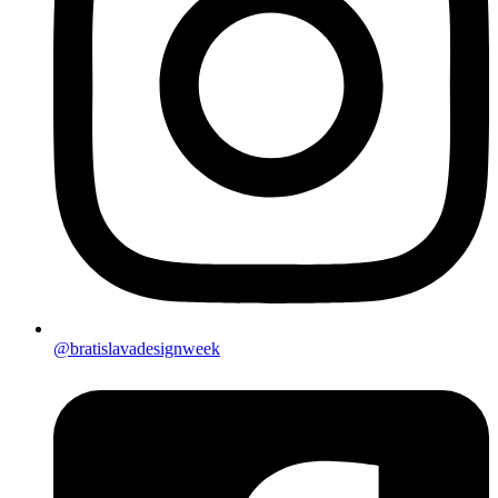
@bratislavadesignweek