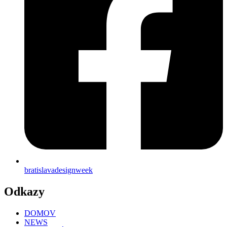
bratislavadesignweek
Odkazy
DOMOV
NEWS