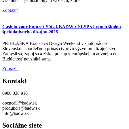
vzťahoch – jednostranných väzbách, ktoré
Zobraziť
Cash in your Future? Súťaž BADW x SLSP s Letnou školou
špekulatívneho dizajnu 2026
PRIHLÁŠKA Bratislava Design Weekend v spolupráci so
Slovenskou sporiteľňou prináša tvorivú výzvu pre dizajnérstvo.
Zamysli sa, zapoj sa a získaj prístup k európskej kreatívnej scéne.
Budúcnosť nevzniká sama
Zobraziť
Kontakt
0908 038 916
opencall@badw.sk
produkcia@badw.sk
info@badw.sk
Sociálne siete