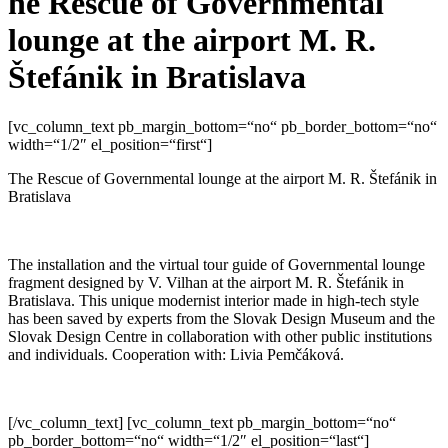
he Rescue of Governmental
lounge at the airport M. R.
Štefánik in Bratislava
[vc_column_text pb_margin_bottom=“no“ pb_border_bottom=“no“
width=“1/2″ el_position=“first“]
The Rescue of Governmental lounge at the airport M. R. Štefánik in
Bratislava
The installation and the virtual tour guide of Governmental lounge
fragment designed by V. Vilhan at the airport M. R. Štefánik in
Bratislava. This unique modernist interior made in high-tech style
has been saved by experts from the Slovak Design Museum and the
Slovak Design Centre in collaboration with other public institutions
and individuals. Cooperation with: Livia Pemčáková.
[/vc_column_text] [vc_column_text pb_margin_bottom=“no“
pb_border_bottom=“no“ width=“1/2″ el_position=“last“]