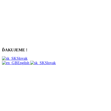
ĎAKUJEME !
Slovak
English
Slovak