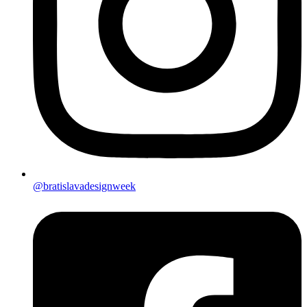
@bratislavadesignweek