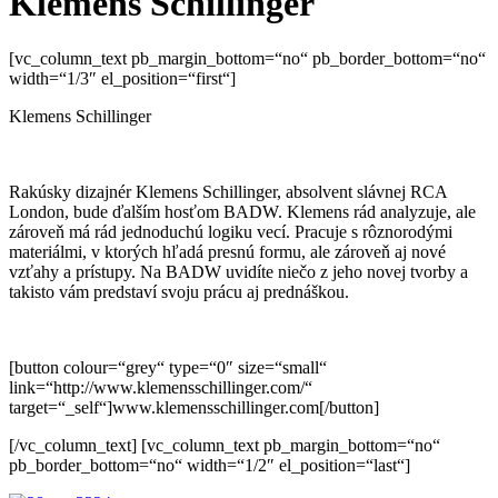
Klemens Schillinger
[vc_column_text pb_margin_bottom=“no“ pb_border_bottom=“no“
width=“1/3″ el_position=“first“]
Klemens Schillinger
Rakúsky dizajnér Klemens Schillinger, absolvent slávnej RCA
London, bude ďalším hosťom BADW. Klemens rád analyzuje, ale
zároveň má rád jednoduchú logiku vecí. Pracuje s rôznorodými
materiálmi, v ktorých hľadá presnú formu, ale zároveň aj nové
vzťahy a prístupy. Na BADW uvidíte niečo z jeho novej tvorby a
takisto vám predstaví svoju prácu aj prednáškou.
[button colour=“grey“ type=“0″ size=“small“
link=“http://www.klemensschillinger.com/“
target=“_self“]www.klemensschillinger.com[/button]
[/vc_column_text] [vc_column_text pb_margin_bottom=“no“
pb_border_bottom=“no“ width=“1/2″ el_position=“last“]