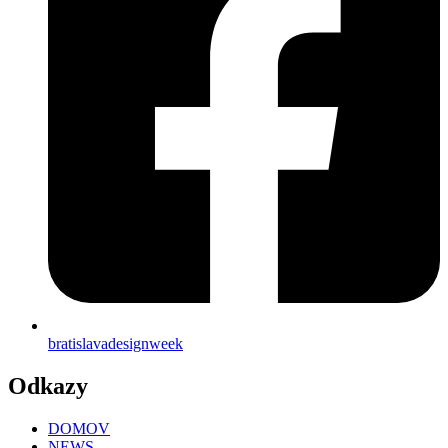
bratislavadesignweek
Odkazy
DOMOV
NEWS