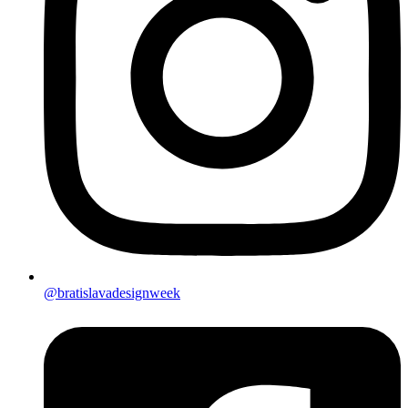
@bratislavadesignweek