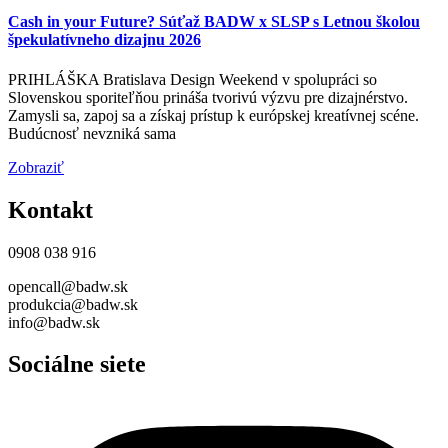
Cash in your Future? Súťaž BADW x SLSP s Letnou školou
špekulatívneho dizajnu 2026
PRIHLÁŠKA Bratislava Design Weekend v spolupráci so
Slovenskou sporiteľňou prináša tvorivú výzvu pre dizajnérstvo.
Zamysli sa, zapoj sa a získaj prístup k európskej kreatívnej scéne.
Budúcnosť nevzniká sama
Zobraziť
Kontakt
0908 038 916
opencall@badw.sk
produkcia@badw.sk
info@badw.sk
Sociálne siete