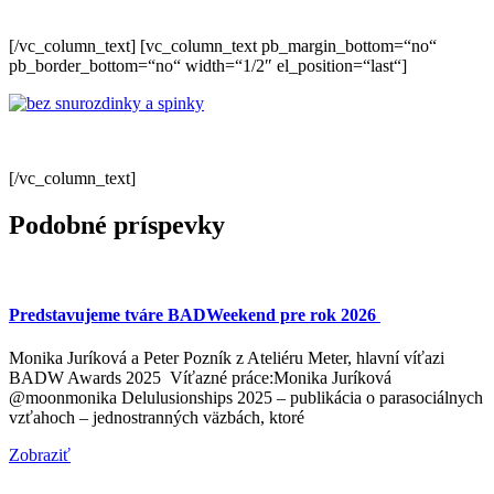
[/vc_column_text] [vc_column_text pb_margin_bottom=“no“
pb_border_bottom=“no“ width=“1/2″ el_position=“last“]
[/vc_column_text]
Podobné príspevky
Predstavujeme tváre BADWeekend pre rok 2026
Monika Juríková a Peter Pozník z Ateliéru Meter, hlavní víťazi
BADW Awards 2025 Víťazné práce:Monika Juríková
@moonmonika Delulusionships 2025 – publikácia o parasociálnych
vzťahoch – jednostranných väzbách, ktoré
Zobraziť