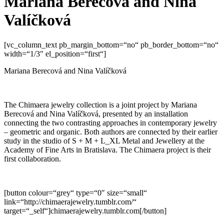
Mariana Berecová and Nina
Valíčková
[vc_column_text pb_margin_bottom=“no“ pb_border_bottom=“no“
width=“1/3″ el_position=“first“]
Mariana Berecová and Nina Valíčková
The Chimaera jewelry collection is a joint project by Mariana
Berecová and Nina Valíčková, presented by an installation
connecting the two contrasting approaches in contemporary jewelry
– geometric and organic. Both authors are connected by their earlier
study in the studio of S + M + L_XL Metal and Jewellery at the
Academy of Fine Arts in Bratislava. The Chimaera project is their
first collaboration.
[button colour=“grey“ type=“0″ size=“small“
link=“http://chimaerajewelry.tumblr.com/“
target=“_self“]chimaerajewelry.tumblr.com[/button]