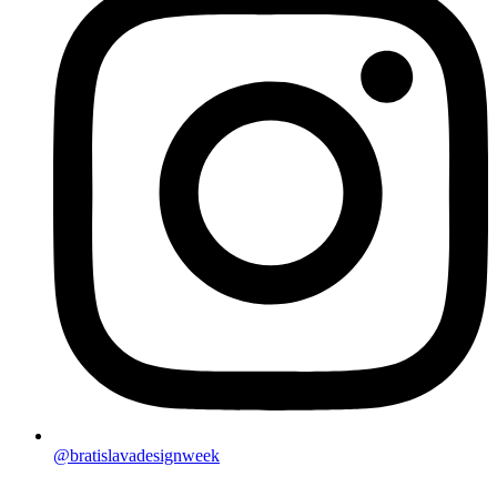
@bratislavadesignweek