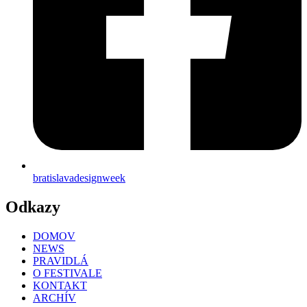
bratislavadesignweek
Odkazy
DOMOV
NEWS
PRAVIDLÁ
O FESTIVALE
KONTAKT
ARCHÍV