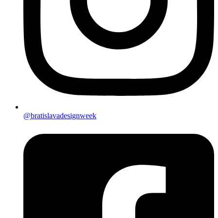
@bratislavadesignweek