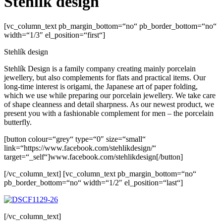
Stehlík design
[vc_column_text pb_margin_bottom=“no“ pb_border_bottom=“no“
width=“1/3″ el_position=“first“]
Stehlík design
Stehlík Design is a family company creating mainly porcelain
jewellery, but also complements for flats and practical items. Our
long-time interest is origami, the Japanese art of paper folding,
which we use while preparing our porcelain jewellery. We take care
of shape cleanness and detail sharpness. As our newest product, we
present you with a fashionable complement for men – the porcelain
butterfly.
[button colour=“grey“ type=“0″ size=“small“
link=“https://www.facebook.com/stehlikdesign/“
target=“_self“]www.facebook.com/stehlikdesign[/button]
[/vc_column_text] [vc_column_text pb_margin_bottom=“no“
pb_border_bottom=“no“ width=“1/2″ el_position=“last“]
[/vc_column_text]