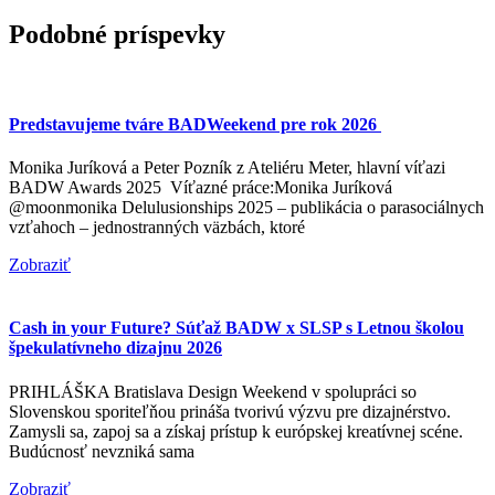
Podobné príspevky
Predstavujeme tváre BADWeekend pre rok 2026
Monika Juríková a Peter Pozník z Ateliéru Meter, hlavní víťazi
BADW Awards 2025 Víťazné práce:Monika Juríková
@moonmonika Delulusionships 2025 – publikácia o parasociálnych
vzťahoch – jednostranných väzbách, ktoré
Zobraziť
Cash in your Future? Súťaž BADW x SLSP s Letnou školou
špekulatívneho dizajnu 2026
PRIHLÁŠKA Bratislava Design Weekend v spolupráci so
Slovenskou sporiteľňou prináša tvorivú výzvu pre dizajnérstvo.
Zamysli sa, zapoj sa a získaj prístup k európskej kreatívnej scéne.
Budúcnosť nevzniká sama
Zobraziť