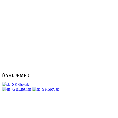
ĎAKUJEME !
Slovak
English
Slovak