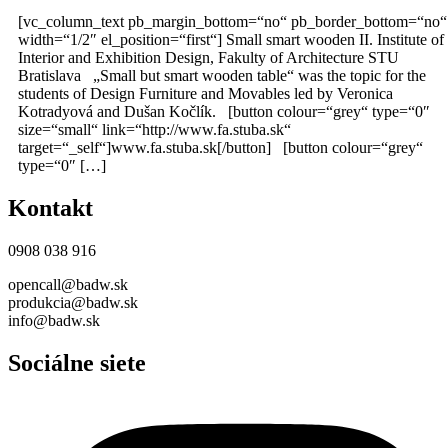
[vc_column_text pb_margin_bottom=“no“ pb_border_bottom=“no“
width=“1/2″ el_position=“first“] Small smart wooden II. Institute of
Interior and Exhibition Design, Fakulty of Architecture STU
Bratislava „Small but smart wooden table“ was the topic for the
students of Design Furniture and Movables led by Veronica
Kotradyová and Dušan Kočlík. [button colour=“grey“ type=“0″
size=“small“ link=“http://www.fa.stuba.sk“
target=“_self“]www.fa.stuba.sk[/button] [button colour=“grey“
type=“0″ […]
Kontakt
0908 038 916
opencall@badw.sk
produkcia@badw.sk
info@badw.sk
Sociálne siete