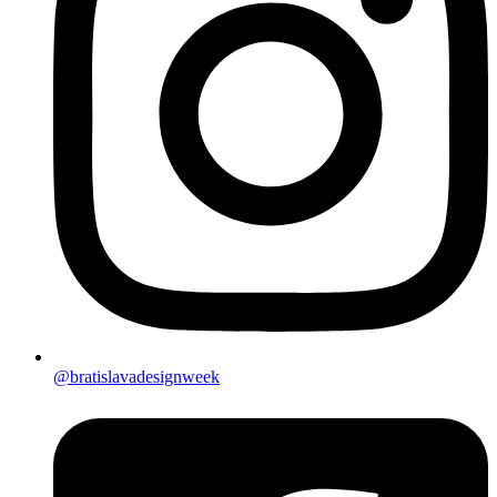
@bratislavadesignweek