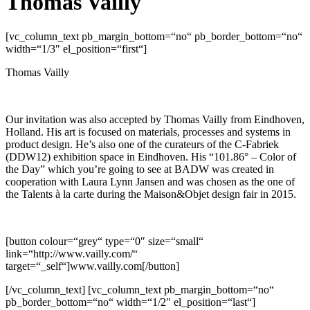
Thomas Vailly
[vc_column_text pb_margin_bottom=“no“ pb_border_bottom=“no“
width=“1/3″ el_position=“first“]
Thomas Vailly
Our invitation was also accepted by Thomas Vailly from Eindhoven,
Holland. His art is focused on materials, processes and systems in
product design. He’s also one of the curateurs of the C-Fabriek
(DDW12) exhibition space in Eindhoven. His “101.86° – Color of
the Day” which you’re going to see at BADW was created in
cooperation with Laura Lynn Jansen and was chosen as the one of
the Talents à la carte during the Maison&Objet design fair in 2015.
[button colour=“grey“ type=“0″ size=“small“
link=“http://www.vailly.com/“
target=“_self“]www.vailly.com[/button]
[/vc_column_text] [vc_column_text pb_margin_bottom=“no“
pb_border_bottom=“no“ width=“1/2″ el_position=“last“]