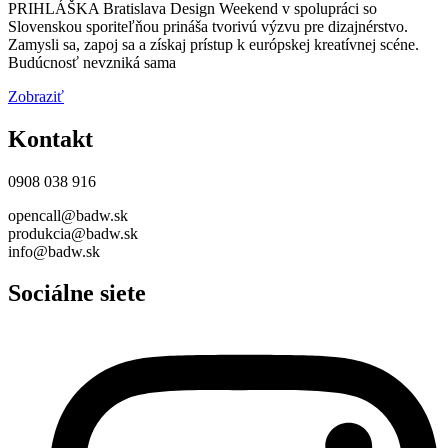
PRIHLÁŠKA Bratislava Design Weekend v spolupráci so
Slovenskou sporiteľňou prináša tvorivú výzvu pre dizajnérstvo.
Zamysli sa, zapoj sa a získaj prístup k európskej kreatívnej scéne.
Budúcnosť nevzniká sama
Zobraziť
Kontakt
0908 038 916
opencall@badw.sk
produkcia@badw.sk
info@badw.sk
Sociálne siete