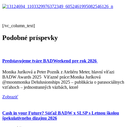
[/vc_column_text]
Podobné príspevky
Predstavujeme tváre BADWeekend pre rok 2026
Monika Juríková a Peter Pozník z Ateliéru Meter, hlavní víťazi
BADW Awards 2025 Víťazné práce:Monika Juríková
@moonmonika Delulusionships 2025 – publikácia o parasociálnych
vzťahoch – jednostranných väzbách, ktoré
Zobraziť
Cash in your Future? Súťaž BADW x SLSP s Letnou školou
špekulatívneho dizajnu 2026