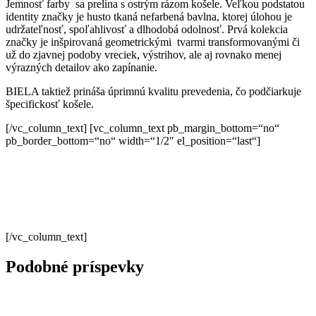
Jemnosť farby sa prelína s ostrým rázom košele. Veľkou podstatou
identity značky je husto tkaná nefarbená bavlna, ktorej úlohou je
udržateľnosť, spoľahlivosť a dlhodobá odolnosť. Prvá kolekcia
značky je inšpirovaná geometrickými tvarmi transformovanými či
už do zjavnej podoby vreciek, výstrihov, ale aj rovnako menej
výrazných detailov ako zapínanie.
BIELA taktiež prináša úprimnú kvalitu prevedenia, čo podčiarkuje
špecifickosť košele.
[/vc_column_text] [vc_column_text pb_margin_bottom=“no“
pb_border_bottom=“no“ width=“1/2″ el_position=“last“]
[/vc_column_text]
Podobné príspevky