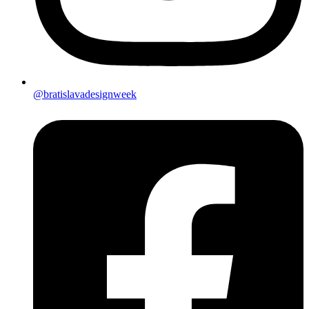
@bratislavadesignweek