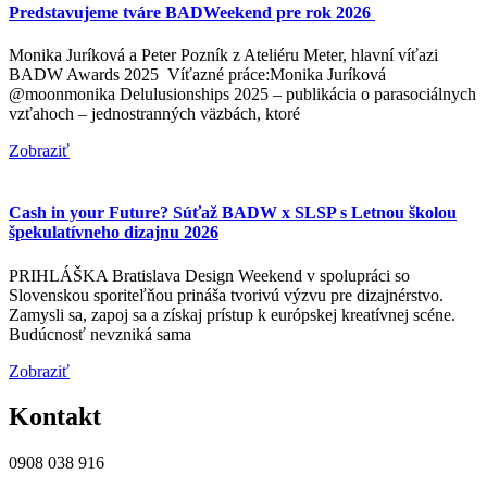
Predstavujeme tváre BADWeekend pre rok 2026
Monika Juríková a Peter Pozník z Ateliéru Meter, hlavní víťazi
BADW Awards 2025 Víťazné práce:Monika Juríková
@moonmonika Delulusionships 2025 – publikácia o parasociálnych
vzťahoch – jednostranných väzbách, ktoré
Zobraziť
Cash in your Future? Súťaž BADW x SLSP s Letnou školou
špekulatívneho dizajnu 2026
PRIHLÁŠKA Bratislava Design Weekend v spolupráci so
Slovenskou sporiteľňou prináša tvorivú výzvu pre dizajnérstvo.
Zamysli sa, zapoj sa a získaj prístup k európskej kreatívnej scéne.
Budúcnosť nevzniká sama
Zobraziť
Kontakt
0908 038 916