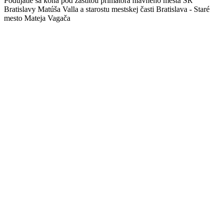
Podujatie sa koná pod záštitou primátora hlavného mesta SR
Bratislavy Matúša Valla a starostu mestskej časti Bratislava - Staré
mesto Mateja Vagača