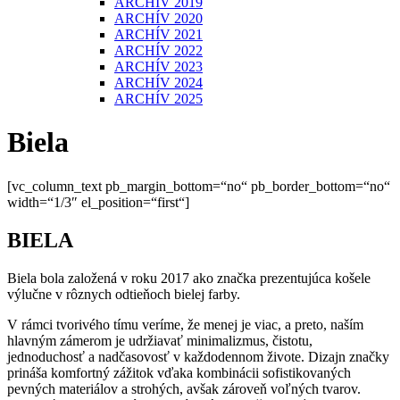
ARCHÍV 2019
ARCHÍV 2020
ARCHÍV 2021
ARCHÍV 2022
ARCHÍV 2023
ARCHÍV 2024
ARCHÍV 2025
Biela
[vc_column_text pb_margin_bottom=“no“ pb_border_bottom=“no“
width=“1/3″ el_position=“first“]
BIELA
Biela bola založená v roku 2017 ako značka prezentujúca košele
výlučne v rôznych odtieňoch bielej farby.
V rámci tvorivého tímu veríme, že menej je viac, a preto, naším
hlavným zámerom je udržiavať minimalizmus, čistotu,
jednoduchosť a nadčasovosť v každodennom živote. Dizajn značky
prináša komfortný zážitok vďaka kombinácii sofistikovaných
pevných materiálov a strohých, avšak zároveň voľných tvarov.