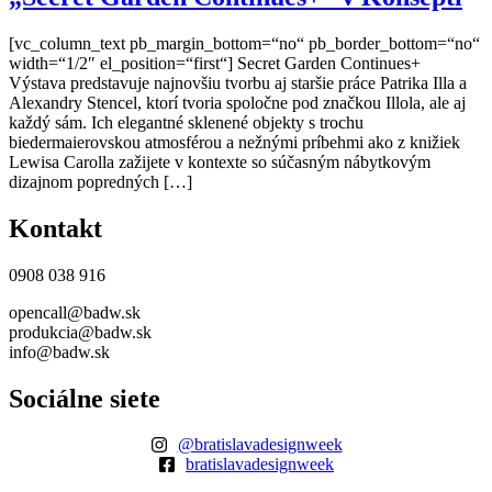
[vc_column_text pb_margin_bottom=“no“ pb_border_bottom=“no“
width=“1/2″ el_position=“first“] Secret Garden Continues+
Výstava predstavuje najnovšiu tvorbu aj staršie práce Patrika Illa a
Alexandry Stencel, ktorí tvoria spoločne pod značkou Illola, ale aj
každý sám. Ich elegantné sklenené objekty s trochu
biedermaierovskou atmosférou a nežnými príbehmi ako z knižiek
Lewisa Carolla zažijete v kontexte so súčasným nábytkovým
dizajnom popredných […]
Kontakt
0908 038 916
opencall@badw.sk
produkcia@badw.sk
info@badw.sk
Sociálne siete
@bratislavadesignweek
bratislavadesignweek