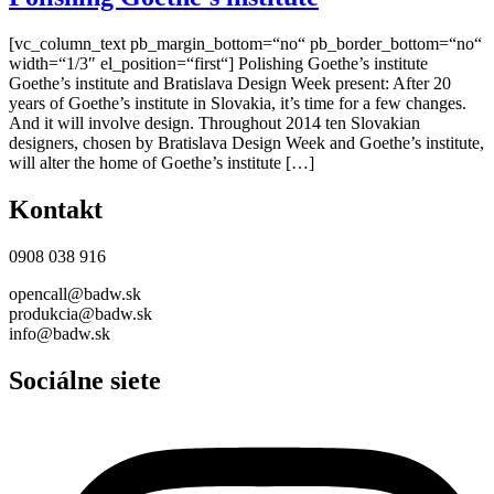
[vc_column_text pb_margin_bottom=“no“ pb_border_bottom=“no“
width=“1/3″ el_position=“first“] Polishing Goethe’s institute
Goethe’s institute and Bratislava Design Week present: After 20
years of Goethe’s institute in Slovakia, it’s time for a few changes.
And it will involve design. Throughout 2014 ten Slovakian
designers, chosen by Bratislava Design Week and Goethe’s institute,
will alter the home of Goethe’s institute […]
Kontakt
0908 038 916
opencall@badw.sk
produkcia@badw.sk
info@badw.sk
Sociálne siete