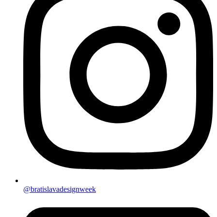
@bratislavadesignweek