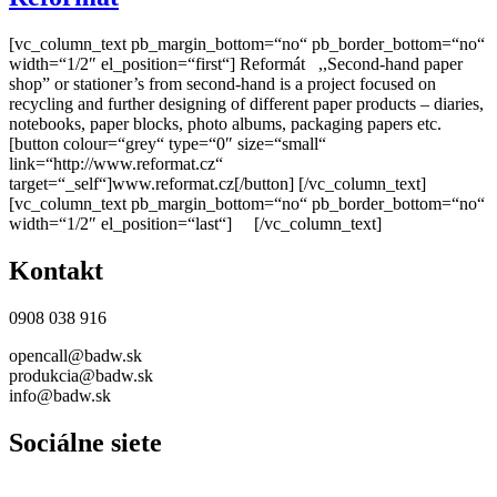
[vc_column_text pb_margin_bottom=“no“ pb_border_bottom=“no“
width=“1/2″ el_position=“first“] Reformát ,,Second-hand paper
shop” or stationer’s from second-hand is a project focused on
recycling and further designing of different paper products – diaries,
notebooks, paper blocks, photo albums, packaging papers etc.
[button colour=“grey“ type=“0″ size=“small“
link=“http://www.reformat.cz“
target=“_self“]www.reformat.cz[/button] [/vc_column_text]
[vc_column_text pb_margin_bottom=“no“ pb_border_bottom=“no“
width=“1/2″ el_position=“last“] [/vc_column_text]
Kontakt
0908 038 916
opencall@badw.sk
produkcia@badw.sk
info@badw.sk
Sociálne siete