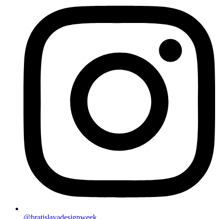
@bratislavadesignweek