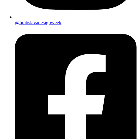
@bratislavadesignweek