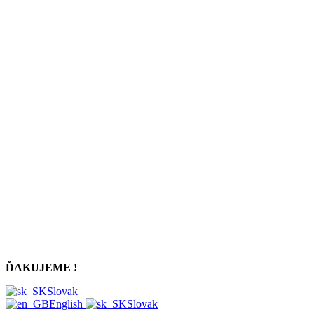
ĎAKUJEME !
Slovak
English
Slovak