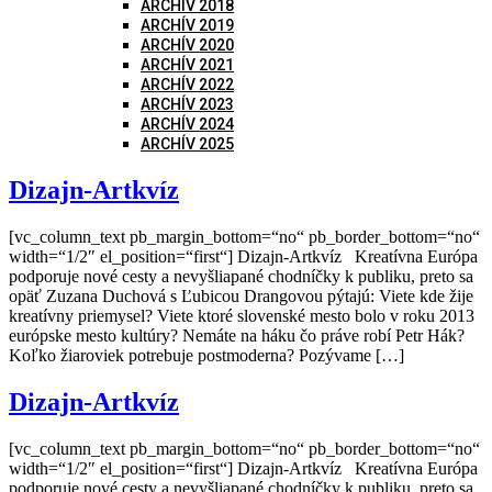
ARCHÍV 2018
ARCHÍV 2019
ARCHÍV 2020
ARCHÍV 2021
ARCHÍV 2022
ARCHÍV 2023
ARCHÍV 2024
ARCHÍV 2025
Dizajn-Artkvíz
[vc_column_text pb_margin_bottom=“no“ pb_border_bottom=“no“
width=“1/2″ el_position=“first“] Dizajn-Artkvíz Kreatívna Európa
podporuje nové cesty a nevyšliapané chodníčky k publiku, preto sa
opäť Zuzana Duchová s Ľubicou Drangovou pýtajú: Viete kde žije
kreatívny priemysel? Viete ktoré slovenské mesto bolo v roku 2013
európske mesto kultúry? Nemáte na háku čo práve robí Petr Hák?
Koľko žiaroviek potrebuje postmoderna? Pozývame […]
Dizajn-Artkvíz
[vc_column_text pb_margin_bottom=“no“ pb_border_bottom=“no“
width=“1/2″ el_position=“first“] Dizajn-Artkvíz Kreatívna Európa
podporuje nové cesty a nevyšliapané chodníčky k publiku, preto sa