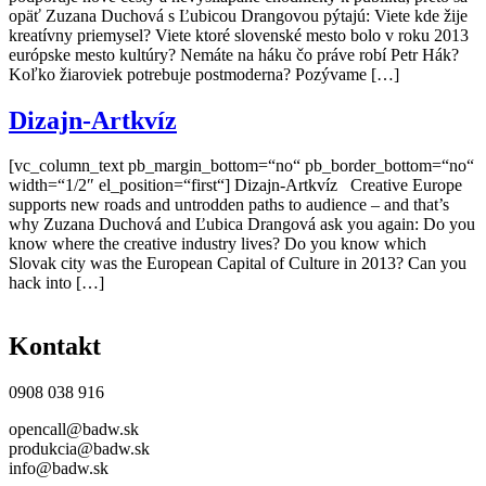
opäť Zuzana Duchová s Ľubicou Drangovou pýtajú: Viete kde žije
kreatívny priemysel? Viete ktoré slovenské mesto bolo v roku 2013
európske mesto kultúry? Nemáte na háku čo práve robí Petr Hák?
Koľko žiaroviek potrebuje postmoderna? Pozývame […]
Dizajn-Artkvíz
[vc_column_text pb_margin_bottom=“no“ pb_border_bottom=“no“
width=“1/2″ el_position=“first“] Dizajn-Artkvíz Creative Europe
supports new roads and untrodden paths to audience – and that’s
why Zuzana Duchová and Ľubica Drangová ask you again: Do you
know where the creative industry lives? Do you know which
Slovak city was the European Capital of Culture in 2013? Can you
hack into […]
Kontakt
0908 038 916
opencall@badw.sk
produkcia@badw.sk
info@badw.sk