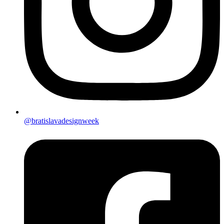
@bratislavadesignweek