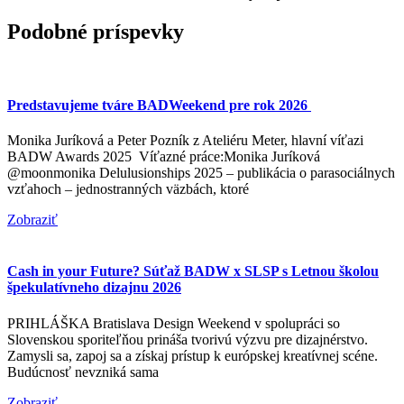
Podobné príspevky
Predstavujeme tváre BADWeekend pre rok 2026
Monika Juríková a Peter Pozník z Ateliéru Meter, hlavní víťazi
BADW Awards 2025 Víťazné práce:Monika Juríková
@moonmonika Delulusionships 2025 – publikácia o parasociálnych
vzťahoch – jednostranných väzbách, ktoré
Zobraziť
Cash in your Future? Súťaž BADW x SLSP s Letnou školou
špekulatívneho dizajnu 2026
PRIHLÁŠKA Bratislava Design Weekend v spolupráci so
Slovenskou sporiteľňou prináša tvorivú výzvu pre dizajnérstvo.
Zamysli sa, zapoj sa a získaj prístup k európskej kreatívnej scéne.
Budúcnosť nevzniká sama
Zobraziť