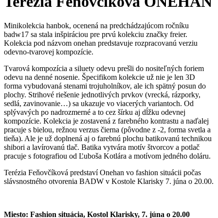
Terézia Feňovčíková ONEHAN
Minikolekcia hanbok, ocenená na predchádzajúcom ročníku
badw17 sa stala inšpiráciou pre prvú kolekciu značky freier.
Kolekcia pod názvom onehan predstavuje rozpracovanú verziu
odevno-tvarovej kompozície.
Tvarová kompozícia a siluety odevu prešli do nositeľných foriem
odevu na denné nosenie. Špecifikom kolekcie už nie je len 3D
forma vybudovaná stenami trojuholníkov, ale ich spätný posun do
plochy. Strihové riešenie jednotlivých prvkov (vrecká, rázporky,
sedlá, zavinovanie…) sa ukazuje vo viacerých variantoch. Od
splývavých po nadrozmerné a to cez šírku aj dĺžku odevnej
kompozície. Kolekcia je zostavená z farebného kontrastu a naďalej
pracuje s bielou, režnou verzus čierna (pôvodne z -2, forma svetla a
tieňa). Ale je už doplnená aj o farebnú plochu batikovanú technikou
shibori a lavírovanú tlač. Batika vytvára motív štvorcov a potlač
pracuje s fotografiou od Ľuboša Kotlára a motívom jedného doláru.
Terézia Feňovčíková predstaví Onehan vo fashion situácii počas
slávsnostného otvorenia BADW v Kostole Klarisky 7. júna o 20.00.
Miesto: Fashion situácia, Kostol Klarisky, 7. júna o 20.00