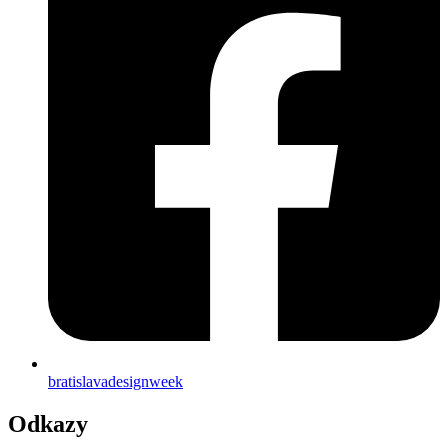
bratislavadesignweek
Odkazy