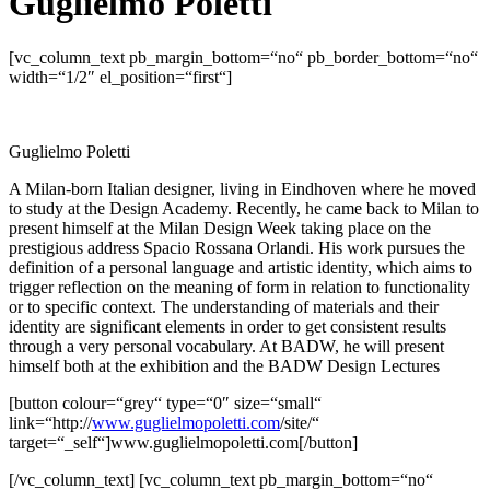
Guglielmo Poletti
[vc_column_text pb_margin_bottom=“no“ pb_border_bottom=“no“
width=“1/2″ el_position=“first“]
Guglielmo Poletti
A Milan-born Italian designer, living in Eindhoven where he moved
to study at the Design Academy. Recently, he came back to Milan to
present himself at the Milan Design Week taking place on the
prestigious address Spacio Rossana Orlandi. His work pursues the
definition of a personal language and artistic identity, which aims to
trigger reflection on the meaning of form in relation to functionality
or to specific context. The understanding of materials and their
identity are significant elements in order to get consistent results
through a very personal vocabulary. At BADW, he will present
himself both at the exhibition and the BADW Design Lectures
[button colour=“grey“ type=“0″ size=“small“
link=“http://
www.guglielmopoletti.com
/site/“
target=“_self“]www.guglielmopoletti.com[/button]
[/vc_column_text] [vc_column_text pb_margin_bottom=“no“