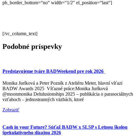
pb_border_bottom=“no“ width=“1/2″ el_position=“last“]
[/vc_column_text]
Podobné príspevky
Predstavujeme tváre BADWeekend pre rok 2026
Monika Juríková a Peter Pozník z Ateliéru Meter, hlavní víťazi
BADW Awards 2025 Víťazné práce:Monika Juríková
@moonmonika Delulusionships 2025 – publikácia o parasociálnych
vzťahoch – jednostranných väzbách, ktoré
Zobraziť
Cash in your Future? Súťaž BADW x SLSP s Letnou školou
špekulatívneho dizajnu 2026