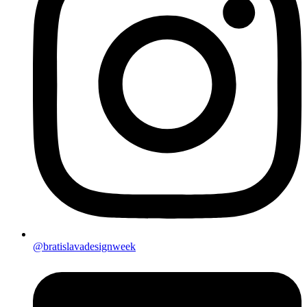
@bratislavadesignweek