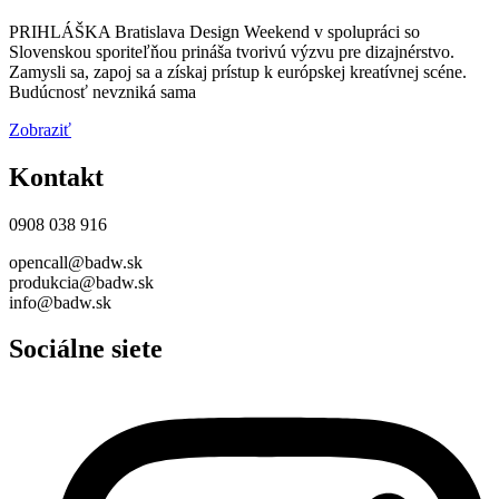
PRIHLÁŠKA Bratislava Design Weekend v spolupráci so
Slovenskou sporiteľňou prináša tvorivú výzvu pre dizajnérstvo.
Zamysli sa, zapoj sa a získaj prístup k európskej kreatívnej scéne.
Budúcnosť nevzniká sama
Zobraziť
Kontakt
0908 038 916
opencall@badw.sk
produkcia@badw.sk
info@badw.sk
Sociálne siete