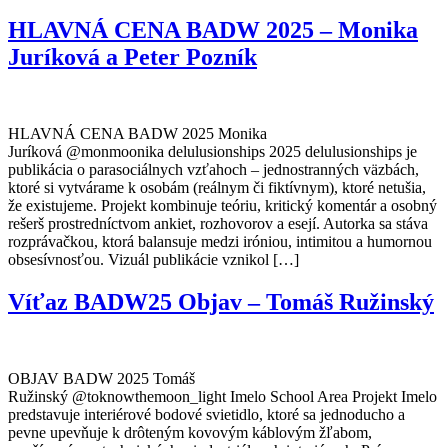
HLAVNÁ CENA BADW 2025 – Monika
Juríková a Peter Pozník
HLAVNÁ CENA BADW 2025 Monika
Juríková @monmoonika delulusionships 2025 delulusionships je
publikácia o parasociálnych vzťahoch – jednostranných väzbách,
ktoré si vytvárame k osobám (reálnym či fiktívnym), ktoré netušia,
že existujeme. Projekt kombinuje teóriu, kritický komentár a osobný
rešerš prostredníctvom ankiet, rozhovorov a esejí. Autorka sa stáva
rozprávačkou, ktorá balansuje medzi iróniou, intimitou a humornou
obsesívnosťou. Vizuál publikácie vznikol […]
Víťaz BADW25 Objav – Tomáš Ružinský
OBJAV BADW 2025 Tomáš
Ružinský @toknowthemoon_light Imelo School Area Projekt Imelo
predstavuje interiérové bodové svietidlo, ktoré sa jednoducho a
pevne upevňuje k drôteným kovovým káblovým žľabom,