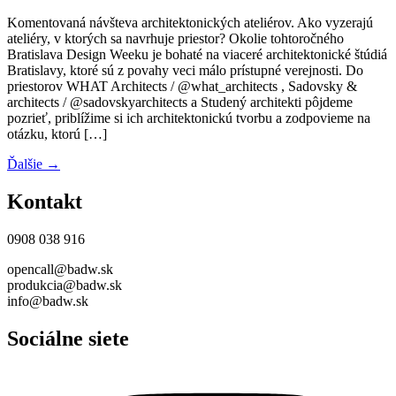
Komentovaná návšteva architektonických ateliérov. Ako vyzerajú
ateliéry, v ktorých sa navrhuje priestor? Okolie tohtoročného
Bratislava Design Weeku je bohaté na viaceré architektonické štúdiá
Bratislavy, ktoré sú z povahy veci málo prístupné verejnosti. Do
priestorov WHAT Architects / @what_architects , Sadovsky &
architects / @sadovskyarchitects a Studený architekti pôjdeme
pozrieť, priblížime si ich architektonickú tvorbu a zodpovieme na
otázku, ktorú […]
Ďalšie
→
Kontakt
0908 038 916
opencall@badw.sk
produkcia@badw.sk
info@badw.sk
Sociálne siete