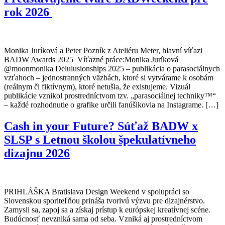
rok 2026
Monika Juríková a Peter Pozník z Ateliéru Meter, hlavní víťazi
BADW Awards 2025 Víťazné práce:Monika Juríková
@moonmonika Delulusionships 2025 – publikácia o parasociálnych
vzťahoch – jednostranných väzbách, ktoré si vytvárame k osobám
(reálnym či fiktívnym), ktoré netušia, že existujeme. Vizuál
publikácie vznikol prostredníctvom tzv. „parasociálnej techniky™️“
– každé rozhodnutie o grafike určili fanúšikovia na Instagrame. […]
Cash in your Future? Súťaž BADW x
SLSP s Letnou školou špekulatívneho
dizajnu 2026
PRIHLÁŠKA Bratislava Design Weekend v spolupráci so
Slovenskou sporiteľňou prináša tvorivú výzvu pre dizajnérstvo.
Zamysli sa, zapoj sa a získaj prístup k európskej kreatívnej scéne.
Budúcnosť nevzniká sama od seba. Vzniká aj prostredníctvom