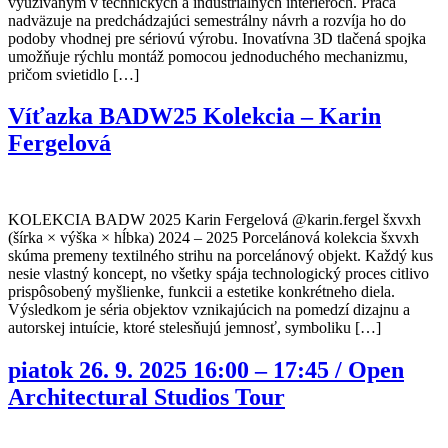
využívaným v technických a industriálnych interiéroch. Práca
nadväzuje na predchádzajúci semestrálny návrh a rozvíja ho do
podoby vhodnej pre sériovú výrobu. Inovatívna 3D tlačená spojka
umožňuje rýchlu montáž pomocou jednoduchého mechanizmu,
pričom svietidlo […]
Víťazka BADW25 Kolekcia – Karin
Fergelová
KOLEKCIA BADW 2025 Karin Fergelová @karin.fergel šxvxh
(šírka × výška × hĺbka) 2024 – 2025 Porcelánová kolekcia šxvxh
skúma premeny textilného strihu na porcelánový objekt. Každý kus
nesie vlastný koncept, no všetky spája technologický proces citlivo
prispôsobený myšlienke, funkcii a estetike konkrétneho diela.
Výsledkom je séria objektov vznikajúcich na pomedzí dizajnu a
autorskej intuície, ktoré stelesňujú jemnosť, symboliku […]
piatok 26. 9. 2025 16:00 – 17:45 / Open
Architectural Studios Tour