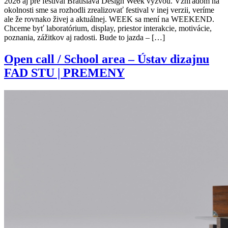
2026 aj pre festival Bratislava Design Week výzvou. Vzhľadom na
okolnosti sme sa rozhodli zrealizovať festival v inej verzii, veríme
ale že rovnako živej a aktuálnej. WEEK sa mení na WEEKEND.
Chceme byť laboratórium, display, priestor interakcie, motivácie,
poznania, zážitkov aj radosti. Bude to jazda – […]
Open call / School area – Ústav dizajnu
FAD STU | PREMENY