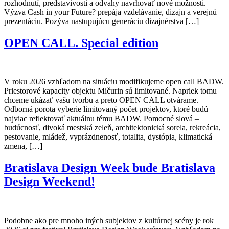
rozhodnutí, predstavivosti a odvahy navrhovať nové možnosti.
Výzva Cash in your Future? prepája vzdelávanie, dizajn a verejnú
prezentáciu. Pozýva nastupujúcu generáciu dizajnérstva […]
OPEN CALL. Special edition
V roku 2026 vzhľadom na situáciu modifikujeme open call BADW.
Priestorové kapacity objektu Mičurin sú limitované. Napriek tomu
chceme ukázať vašu tvorbu a preto OPEN CALL otvárame.
Odborná porota vyberie limitovaný počet projektov, ktoré budú
najviac reflektovať aktuálnu tému BADW. Pomocné slová –
budúcnosť, divoká mestská zeleň, architektonická sorela, rekreácia,
pestovanie, mládež, vyprázdnenosť, totalita, dystópia, klimatická
zmena, […]
Bratislava Design Week bude Bratislava
Design Weekend!
Podobne ako pre mnoho iných subjektov z kultúrnej scény je rok