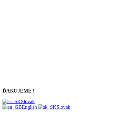
ĎAKUJEME !
Slovak
English
Slovak