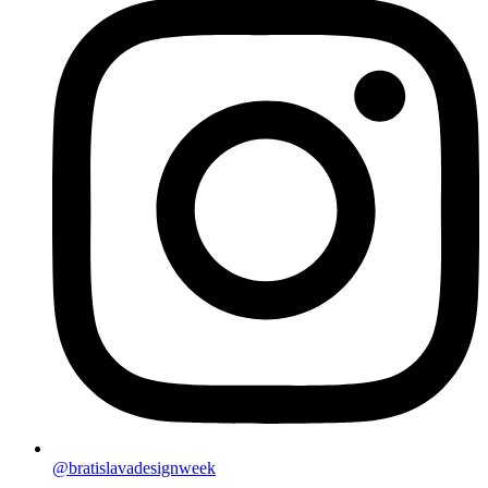
@bratislavadesignweek