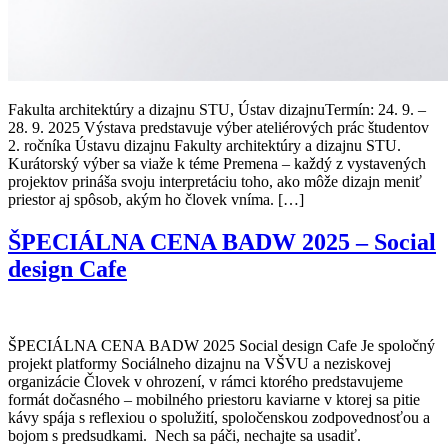
Fakulta architektúry a dizajnu STU, Ústav dizajnuTermín: 24. 9. –
28. 9. 2025 Výstava predstavuje výber ateliérových prác študentov
2. ročníka Ústavu dizajnu Fakulty architektúry a dizajnu STU.
Kurátorský výber sa viaže k téme Premena – každý z vystavených
projektov prináša svoju interpretáciu toho, ako môže dizajn meniť
priestor aj spôsob, akým ho človek vníma. […]
ŠPECIÁLNA CENA BADW 2025 – Social
design Cafe
ŠPECIÁLNA CENA BADW 2025 Social design Cafe Je spoločný
projekt platformy Sociálneho dizajnu na VŠVU a neziskovej
organizácie Človek v ohrození, v rámci ktorého predstavujeme
formát dočasného – mobilného priestoru kaviarne v ktorej sa pitie
kávy spája s reflexiou o spolužití, spoločenskou zodpovednosťou a
bojom s predsudkami. Nech sa páči, nechajte sa usadiť.